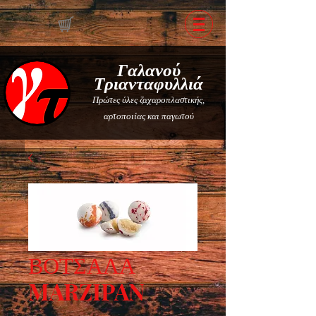
Γαλανού
Τριανταφυλλιά
Πρώτες ύλες ζαχαροπλαστικής,
αρτοποιίας και παγωτού
ΒΟΤΣΑΛΑ
MARZIPAN