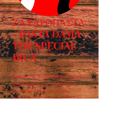
ΖΑΧΑΡΟΠΑΣΤΑ
- PASTA DAMA
TOP SPECIAL
IRCA
Συσκευασία: Δοχείο 5 Κιλών. Λευκή 
πάστα ζάχαρης, για επικάλυψη και 
μοντελισμό. Λόγω της υψηλής 
πυκνότητας της, είναι κατάλληλη για 
χώρες και εργαστήρια που 
αναπτύσσονται θερμοκρασίες 
υψηλότερες από 28°C.