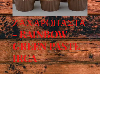
ΖΑΧΑΡΟΠΑΣΤΑ
- RAINBOW
GREEN PASTE
IRCA
Συσκευασία: 1 Κιλό. Πράσινη πάστα 
ζάχαρης για μοντελισμό.
Ωράριο λειτουργίας :
ΔΕΥ - ΠΑΡ : 7:30 - 15:00
​ ΣΑΒ : 9:00 - 14:00