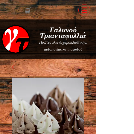
Γαλανού
Τριανταφυλλιά
Πρώτες ύλες ζαχαροπλαστικής,
αρτοποιίας και παγωτού