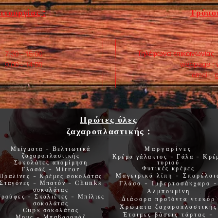
ιτουργίας :
Τρόποι
Τηλέφωνα επικοινωνίας 
:30 - 15:00
webpage :
0 - 14:00
email :
Πρώτες ύλες
ζαχαροπλαστικής
:
Μείγματα - Βελτιωτικά
Μαργαρίνες
ζαχαροπλαστικής
Κρέμα γάλακτος - Γάλα - Κρέ
Σοκολάτες
απομίμηση
τυριού
Φυτικές
κρέμες
Γλασάζ
-
Mirror
Μαγειρικά λίπη
-
Σπορέλαι
Πραλίνες
-
Κρέμες σοκολάτας
Σταγόνες -
Μπατόν
-
Chunks
Γλάσο
-
Ιμβερτοσάκχαρο
-
σοκολάτας
Αλμπουμίνη
Τρούφες
-
Σκαλιέτες
-
Μπίλιες
Διάφορα προϊόντα
ντεκόρ
σοκολάτας
Χρώματα
ζαχαροπλαστικής
Cups
σοκολάτας
Έτοιμες βάσεις τάρτας
-
Μους
-
Μπαβαρουάζ