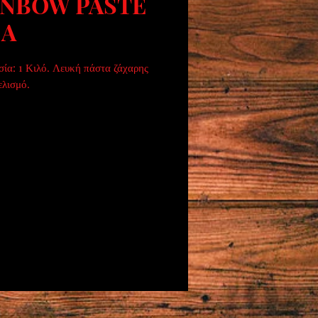
INBOW PASTE
CA
ία: 1 Κιλό. Λευκή πάστα ζάχαρης 
ελισμό.