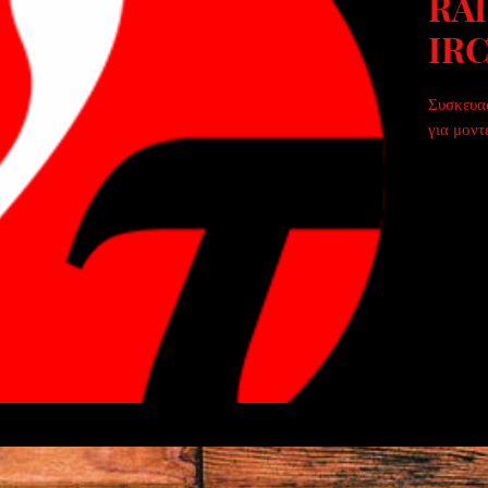
RA
IR
Συσκευασ
για μοντ