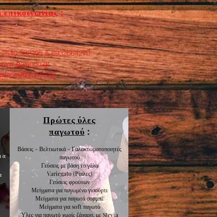
 επικοινωνίας :
: 2510 392395 & 6932664270
www.galanou.gr
galanou@yahoo.gr
Πρώτες ύλες
παγωτού
:
Βάσεις - Βελτιωτικά - Γαλακτωματοποιητές
μα
παγωτού
Γεύσεις με βάση το γάλα
Variegato
(Ρίπλες)
α
Γεύσεις
φρούτων
Μείγματα για
παγωμένο γιαούρτι
Μείγματα για
παγωτά σορμπέ
Μείγματα για
soft παγωτό
Ύλες για παγωτό χωρίς ζάχαρη, με Stevia