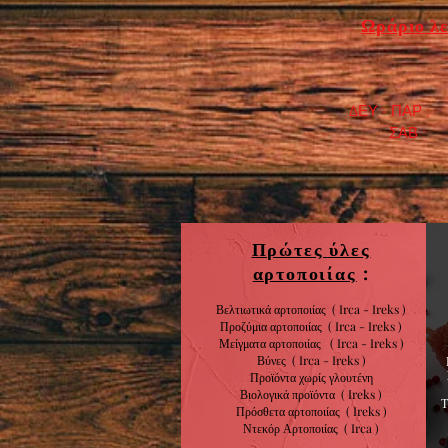
Ωράριο λε
ΔΕΥ - ΠΑΡ : 7
​ ΣΑΒ : 9:0
Πρώτες ύλες
αρτοποιίας
:
Βελτιωτικά αρτοποιίας ( Irca - Ireks )
Προζύμια αρτοποιίας
( Irca - Ireks )
Μείγματα αρτοποιίας
( Irca - Ireks )
Βύνες
( Irca - Ireks )
Προϊόντα χωρίς
γλουτένη
Βιολογικά
προϊόντα
( Ireks )
Πρόσθετα αρτοποιίας
(
Ireks )
Ντεκόρ Αρτοποιίας
( Irca )