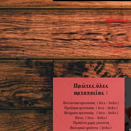
Ωράριο λε
ΔΕΥ - ΠΑΡ : 7
​ ΣΑΒ : 9:0
Πρώτες ύλες
αρτοποιίας
:
Βελτιωτικά αρτοποιίας ( Irca - Ireks )
Προζύμια αρτοποιίας
( Irca - Ireks )
Μείγματα αρτοποιίας
( Irca - Ireks )
Βύνες
( Irca - Ireks )
Προϊόντα χωρίς
γλουτένη
Βιολογικά
προϊόντα
( Ireks )