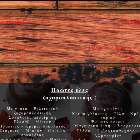
Κουτ
(22x
Κουτί
ιτουργίας :
Τρόποι
(25x
Κουτ
(28x
Κουτ
Τηλέφωνα επικοινωνίας 
:30 - 15:00
(30x
webpage :
0 - 14:00
Κουτ
email :
(35x
Σιροπ
Σιροπ
Tάρτ
Πρώτες ύλες
Tάρτ
ζαχαροπλαστικής
:
Κορμ
Μείγματα - Βελτιωτικά
Μαργαρίνες
Συσκευασ
ζαχαροπλαστικής
Κρέμα γάλακτος - Γάλα - Κρέ
Σοκολάτες
απομίμηση
τυριού
Φυτικές
κρέμες
Γλασάζ
-
Mirror
Κουτιά 
Μαγειρικά λίπη
-
Σπορέλαι
Πραλίνες
-
Κρέμες σοκολάτας
Σταγόνες -
Μπατόν
-
Chunks
Γλάσο
-
Ιμβερτοσάκχαρο
-
άριστες 
σοκολάτας
Αλμπουμίνη
Τρούφες
-
Σκαλιέτες
-
Μπίλιες