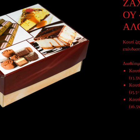
ΖΑ
ΟΥ 
ΑΛ
Κουτί ζα
επένδυση
Διαθέσιμ
Κουτ
(13.5
Κουτ
(15.5
Κουτ
(16.5
Κουτ
(19x
Κουτ
(20x