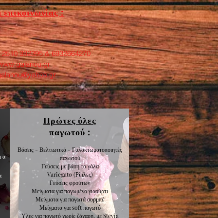
 επικοινωνίας :
: 2510 392395 & 6932664270
www.galanou.gr
galanou@yahoo.gr
Πρώτες ύλες
παγωτού
:
Βάσεις - Βελτιωτικά - Γαλακτωματοποιητές
μα
παγωτού
Γεύσεις με βάση το γάλα
Variegato
(Ρίπλες)
α
Γεύσεις
φρούτων
Μείγματα για
παγωμένο γιαούρτι
Μείγματα για
παγωτά σορμπέ
Μείγματα για
soft παγωτό
Ύλες για παγωτό χωρίς ζάχαρη, με Stevia