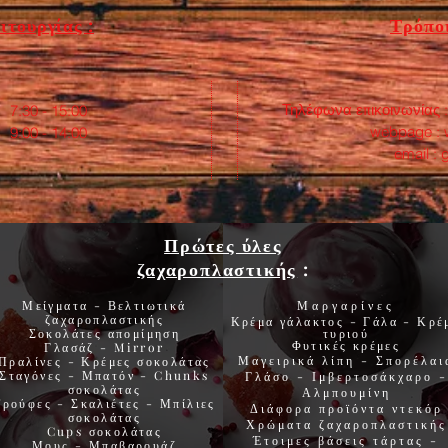
ιτουργίας :
Τρόποι
Τηλέφωνα επικοινωνίας 
:30 - 15:00
webpage :
0 - 14:00
email :
Πρώτες ύλες
ζαχαροπλαστικής
:
Μείγματα - Βελτιωτικά
Μαργαρίνες
ζαχαροπλαστικής
Κρέμα γάλακτος - Γάλα - Κρέ
Σοκολάτες
απομίμηση
τυριού
Φυτικές
κρέμες
Γλασάζ
-
Mirror
Μαγειρικά λίπη
-
Σπορέλαι
Πραλίνες
-
Κρέμες σοκολάτας
Σταγόνες -
Μπατόν
-
Chunks
Γλάσο
-
Ιμβερτοσάκχαρο
-
σοκολάτας
Αλμπουμίνη
Τρούφες
-
Σκαλιέτες
-
Μπίλιες
Διάφορα προϊόντα
ντεκόρ
σοκολάτας
Χρώματα
ζαχαροπλαστικής
Cups
σοκολάτας
Έτοιμες βάσεις τάρτας
-
Μους
-
Μπαβαρουάζ