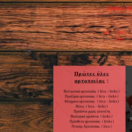
Ωράριο λε
ΔΕΥ - ΠΑΡ : 7
​ ΣΑΒ : 9:0
Πρώτες ύλες
αρτοποιίας
:
Βελτιωτικά αρτοποιίας ( Irca - Ireks )
Προζύμια αρτοποιίας
( Irca - Ireks )
Μείγματα αρτοποιίας
( Irca - Ireks )
Βύνες
( Irca - Ireks )
Προϊόντα χωρίς
γλουτένη
Βιολογικά
προϊόντα
( Ireks )
Πρόσθετα αρτοποιίας
(
Ireks )
Ντεκόρ Αρτοποιίας
( Irca )