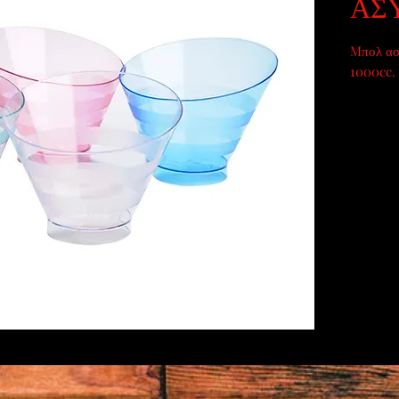
ΑΣ
Mπολ ασ
1000cc.