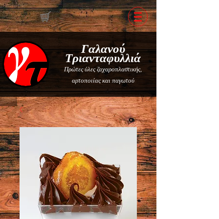
Γαλανού
Τριανταφυλλιά
Πρώτες ύλες ζαχαροπλαστικής,
αρτοποιίας και παγωτού