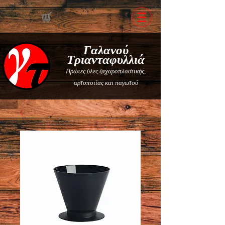
Γαλανού
Τριανταφυλλιά
Πρώτες ύλες ζαχαροπλαστικής,
αρτοποιίας και παγωτού