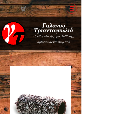
Γαλανού
Τριανταφυλλιά
Πρώτες ύλες ζαχαροπλαστικής,
αρτοποιίας και παγωτού