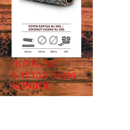
ΠΟΥΡΑ ΜΕ
ΚΑΡΥΔΑ Νο365
KONROL
Μήκος: 65mm, εσωτερική διάμετρος 
20mm, εξωτερική διάμετρος 28mm, 
συσκευασία: 150τεμ.