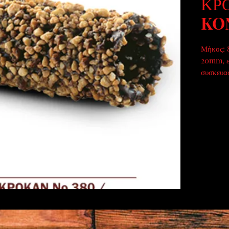
ΚΡ
KO
Μήκος: 8
20mm, ε
συσκευασ