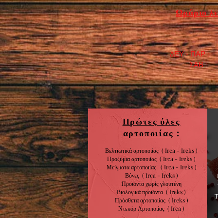
Ωράριο λε
ΔΕΥ - ΠΑΡ : 7
​ ΣΑΒ : 9:0
Πρώτες ύλες
αρτοποιίας
:
Βελτιωτικά αρτοποιίας ( Irca - Ireks )
Προζύμια αρτοποιίας
( Irca - Ireks )
Μείγματα αρτοποιίας
( Irca - Ireks )
Βύνες
( Irca - Ireks )
Προϊόντα χωρίς
γλουτένη
Βιολογικά
προϊόντα
( Ireks )
Πρόσθετα αρτοποιίας
(
Ireks )
Ντεκόρ Αρτοποιίας
( Irca )