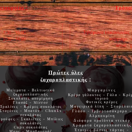
ιτουργίας :
Τρόποι
Τηλέφωνα επικοινωνίας 
:30 - 15:00
webpage :
0 - 14:00
email :
Πρώτες ύλες
ζαχαροπλαστικής
:
Μείγματα - Βελτιωτικά
Μαργαρίνες
ζαχαροπλαστικής
Κρέμα γάλακτος - Γάλα - Κρέ
Σοκολάτες
απομίμηση
τυριού
Φυτικές
κρέμες
Γλασάζ
-
Mirror
Μαγειρικά λίπη
-
Σπορέλαι
Πραλίνες
-
Κρέμες σοκολάτας
Σταγόνες -
Μπατόν
-
Chunks
Γλάσο
-
Ιμβερτοσάκχαρο
-
σοκολάτας
Αλμπουμίνη
Τρούφες
-
Σκαλιέτες
-
Μπίλιες
Διάφορα προϊόντα
ντεκόρ
σοκολάτας
Χρώματα
ζαχαροπλαστικής
Cups
σοκολάτας
Έτοιμες βάσεις τάρτας
-
Μους
-
Μπαβαρουάζ