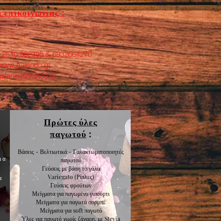
 επικοινωνίας :
: 2510 392395 & 6932664270
www.galanou.gr
galanou@yahoo.gr
Πρώτες ύλες
παγωτού
:
Βάσεις - Βελτιωτικά - Γαλακτωματοποιητές
μα
παγωτού
Γεύσεις με βάση το γάλα
Variegato
(Ρίπλες)
α
Γεύσεις
φρούτων
Μείγματα για
παγωμένο γιαούρτι
Μείγματα για
παγωτά σορμπέ
Μείγματα για
soft παγωτό
Ύλες για παγωτό χωρίς ζάχαρη, με Stevia