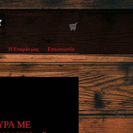
ά
Η Εταιρία μας
Επικοινωνία
ΥΡΑ ΜΕ