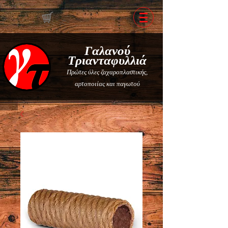
Γαλανού
Τριανταφυλλιά
Πρώτες ύλες ζαχαροπλαστικής,
αρτοποιίας και παγωτού