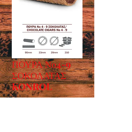
ΠΟΥΡΑ Νο4-9
ΣΟΚΟΛΑΤΑΣ
KONROL
Μήκος: 90mm, εσωτερική διάμετρος: 
23mm, εξωτερική διάμετρος 29mm, 
συσκευασία: 210τεμ.