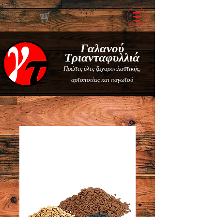
Γαλανού
Τριανταφυλλιά
Πρώτες ύλες ζαχαροπλαστικής,
αρτοποιίας και παγωτού