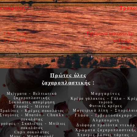
ιτουργίας :
Τρόποι
Τηλέφωνα επικοινωνίας 
:30 - 15:00
webpage :
0 - 14:00
email :
Πρώτες ύλες
ζαχαροπλαστικής
:
Μείγματα - Βελτιωτικά
Μαργαρίνες
ζαχαροπλαστικής
Κρέμα γάλακτος - Γάλα - Κρέ
Σοκολάτες
απομίμηση
τυριού
Φυτικές
κρέμες
Γλασάζ
-
Mirror
Μαγειρικά λίπη
-
Σπορέλαι
Πραλίνες
-
Κρέμες σοκολάτας
Σταγόνες -
Μπατόν
-
Chunks
Γλάσο
-
Ιμβερτοσάκχαρο
-
σοκολάτας
Αλμπουμίνη
Τρούφες
-
Σκαλιέτες
-
Μπίλιες
Διάφορα προϊόντα
ντεκόρ
σοκολάτας
Χρώματα
ζαχαροπλαστικής
Cups
σοκολάτας
Έτοιμες βάσεις τάρτας
-
Μους
-
Μπαβαρουάζ