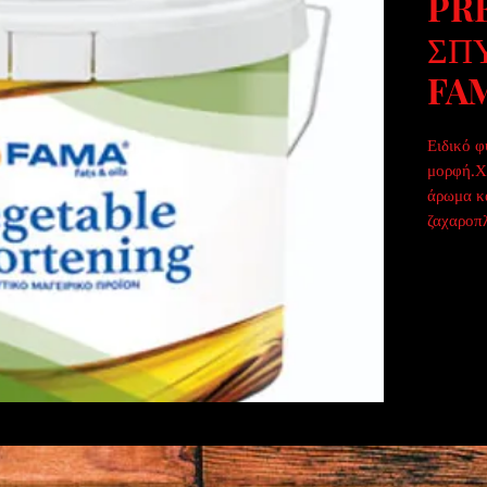
PR
ΣΠ
FA
Ειδικό φ
μορφή.Χρ
άρωμα κα
ζαχαροπλ