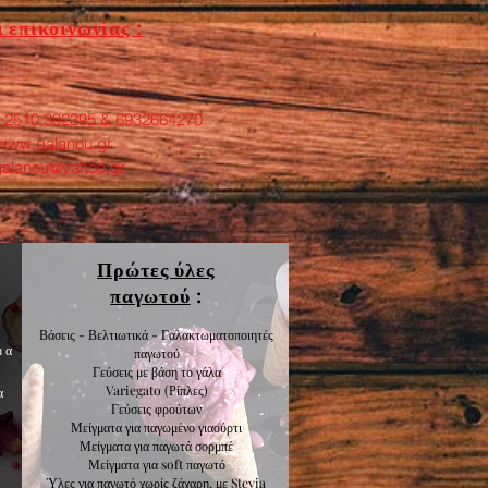
 επικοινωνίας :
: 2510 392395 & 6932664270
www.galanou.gr
galanou@yahoo.gr
Πρώτες ύλες
παγωτού
:
Βάσεις - Βελτιωτικά - Γαλακτωματοποιητές
μα
παγωτού
Γεύσεις με βάση το γάλα
Variegato
(Ρίπλες)
α
Γεύσεις
φρούτων
Μείγματα για
παγωμένο γιαούρτι
Μείγματα για
παγωτά σορμπέ
Μείγματα για
soft παγωτό
Ύλες για παγωτό χωρίς ζάχαρη, με Stevia