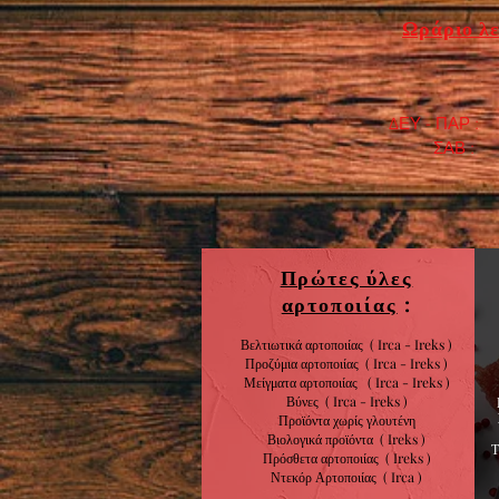
Ωράριο λε
ΔΕΥ - ΠΑΡ : 7
​ ΣΑΒ : 9:0
Πρώτες ύλες
αρτοποιίας
:
Βελτιωτικά αρτοποιίας ( Irca - Ireks )
Προζύμια αρτοποιίας
( Irca - Ireks )
Μείγματα αρτοποιίας
( Irca - Ireks )
Βύνες
( Irca - Ireks )
Προϊόντα χωρίς
γλουτένη
Βιολογικά
προϊόντα
( Ireks )
Πρόσθετα αρτοποιίας
(
Ireks )
Ντεκόρ Αρτοποιίας
( Irca )