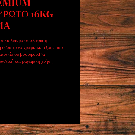
EMIUM
ΥΡΩΤΟ 16KG
MA
υτικό λιπαρό σε αλειφωτή 
υσοκίτρινο χρώμα και εξαιρετικό 
τσικίσιου βουτύρου.Για 
αστική και μαγειρική χρήση