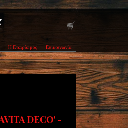
ά
Η Εταιρία μας
Επικοινωνία
VITA DECO' -