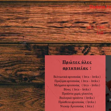
Ωράριο λε
ΔΕΥ - ΠΑΡ : 7
​ ΣΑΒ : 9:0
Πρώτες ύλες
αρτοποιίας
:
Βελτιωτικά αρτοποιίας ( Irca - Ireks )
Προζύμια αρτοποιίας
( Irca - Ireks )
Μείγματα αρτοποιίας
( Irca - Ireks )
Βύνες
( Irca - Ireks )
Προϊόντα χωρίς
γλουτένη
Βιολογικά
προϊόντα
( Ireks )
Πρόσθετα αρτοποιίας
(
Ireks )
Ντεκόρ Αρτοποιίας
( Irca )