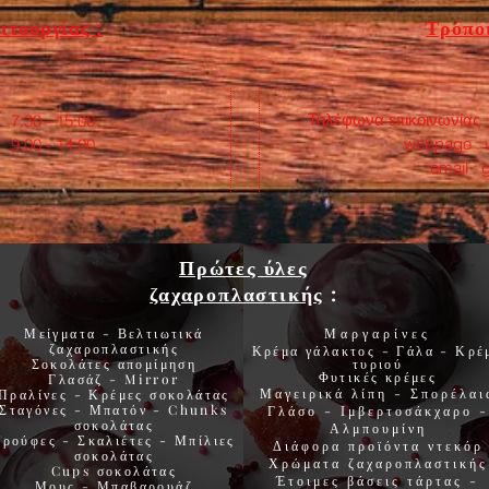
ιτουργίας :
Τρόποι
Τηλέφωνα επικοινωνίας 
:30 - 15:00
webpage :
0 - 14:00
email :
Πρώτες ύλες
ζαχαροπλαστικής
:
Μείγματα - Βελτιωτικά
Μαργαρίνες
ζαχαροπλαστικής
Κρέμα γάλακτος - Γάλα - Κρέ
Σοκολάτες
απομίμηση
τυριού
Φυτικές
κρέμες
Γλασάζ
-
Mirror
Μαγειρικά λίπη
-
Σπορέλαι
Πραλίνες
-
Κρέμες σοκολάτας
Σταγόνες -
Μπατόν
-
Chunks
Γλάσο
-
Ιμβερτοσάκχαρο
-
σοκολάτας
Αλμπουμίνη
Τρούφες
-
Σκαλιέτες
-
Μπίλιες
Διάφορα προϊόντα
ντεκόρ
σοκολάτας
Χρώματα
ζαχαροπλαστικής
Cups
σοκολάτας
Έτοιμες βάσεις τάρτας
-
Μους
-
Μπαβαρουάζ