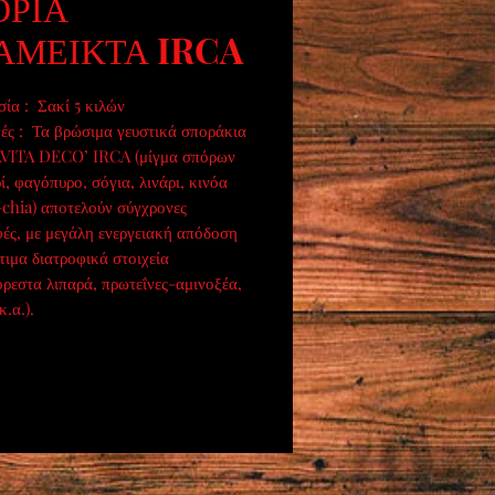
ΟΡΙΑ
ΑΜΕΙΚΤΑ IRCA
ία : Σακί 5 κιλών
ές : Τα βρώσιμα γευστικά σποράκια
VITA DECO’ IRCA (μίγμα σπόρων
ί, φαγόπυρο, σόγια, λινάρι, κινόα
-chia) αποτελούν σύγχρονες
ές, με μεγάλη ενεργειακή απόδοση
τιμα διατροφικά στοιχεία
ρεστα λιπαρά, πρωτεΐνες-αμινοξέα,
κ.α.).