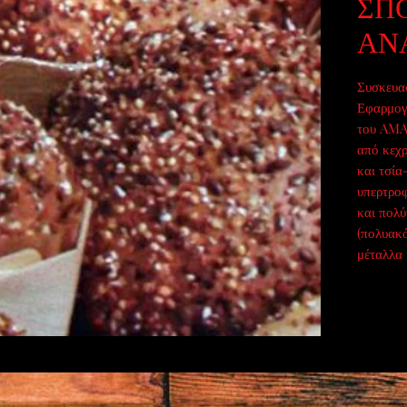
ΣΠ
ΑΝ
Συσκευασ
Εφαρμογ
του AMA
από κεχρ
και τσία
υπερτροφ
και πολύ
(πολυακό
μέταλλα 