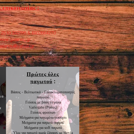
 επικοινωνίας :
: 2510 392395 & 6932664270
www.galanou.gr
galanou@yahoo.gr
Πρώτες ύλες
παγωτού
:
Βάσεις - Βελτιωτικά - Γαλακτωματοποιητές
μα
παγωτού
Γεύσεις με βάση το γάλα
Variegato
(Ρίπλες)
α
Γεύσεις
φρούτων
Μείγματα για
παγωμένο γιαούρτι
Μείγματα για
παγωτά σορμπέ
Μείγματα για
soft παγωτό
Ύλες για παγωτό χωρίς ζάχαρη, με Stevia