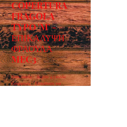
COPERTURA
FRAGOLA
TYPO 'M' -
ΕΠΙΚΑΛΥΨΗ
ΦΡΑΟΥΛΑ
MEC3
Συσκευασία : Δοχείο 4.5 κιλών
Εφαρμογές : Επικάλυψη για
παγωτίνια, σεμιφρέντο και παγωτό
χωρίς προσθήκη υδρογονωμένων
φυτικών λιπαρών.