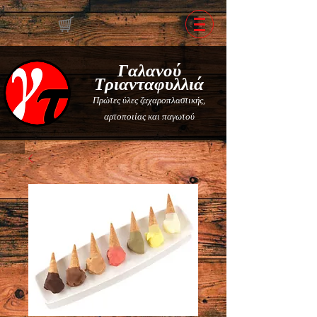
Γαλανού
Τριανταφυλλιά
Πρώτες ύλες ζαχαροπλαστικής,
αρτοποιίας και παγωτού