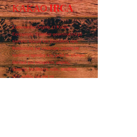
ΚΑΚΑΟ IRCA
Συσκευασία: Δοχείο 13 Κιλών  
Εφαρμογές: Πραλίνα φουντουκιού με 
πλούσιο άρωμα και βελούδινη υφή. 
Κατάλληλη για επάλειψη-γέμιση σε 
προϊόντα αρτοζαχ/κης μετά το ψήσιμο. 
Ιδανικό για τσουρέκια, μπριός, 
donuts, berliners, κέϊκ, muffins 
κλπ.,καθώς και για να 
παρασκευάζουμε βουτυρόκρεμες ή να 
αρωματίζουμε κρέμες 
ζαχαροπλαστικής.
Ωράριο λειτουργίας :
ΔΕΥ - ΠΑΡ : 7:30 - 15:00
​ ΣΑΒ : 9:00 - 14:00