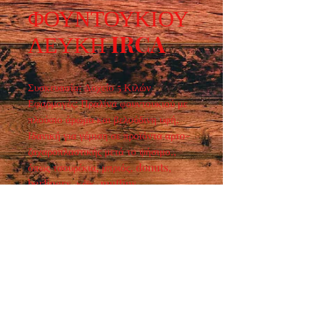
ΦΟΥΝΤΟΥΚΙΟΥ
ΛΕΥΚΗ IRCA
Συσκευασία: Δοχείο 5 Κιλών  
Εφαρμογές: Πραλίνα φουντουκιού με 
πλούσιο άρωμα και βελούδινη υφή. 
Ιδανική για γέμιση σε προϊόντα αρτο-
ζαχαροπλαστικής μετά το ψήσιμο., 
όπως τσουρέκια, μπριός, donuts, 
berliners, κέϊκ, muffins 
κλπ.Κατάλληλη επίσης για χρήση σαν 
γέμιση σε σοκολατάκια κα.
Ωράριο λειτουργίας :
ΔΕΥ - ΠΑΡ : 7:30 - 15:00