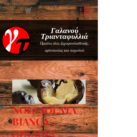
Γαλανού
Τριανταφυλλιά
Πρώτες ύλες ζαχαροπλαστικής,
αρτοποιίας και παγωτού
NOCCIOLATA
BIANCA -
ΠΡΑΛΙΝΑ