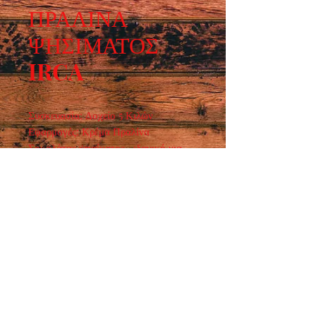
ΠΡΑΛΙΝΑ
ΨΗΣΙΜΑΤΟΣ
IRCA
Συσκευασία: Δοχείο 5 Κιλών  
Εφαρμογές: Κρέμα Πραλίνα 
Σοκολάτας ψησίματος,  ιδανική για 
κρουασάν, σφολιατοειδή και κέικ.
Ωράριο λειτουργίας :
ΔΕΥ - ΠΑΡ : 7:30 - 15:00
​ ΣΑΒ : 9:00 - 14:00
Τρόποι επικοινωνίας :