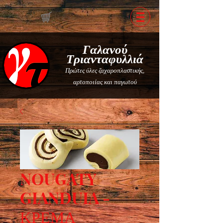
Γαλανού
Τριανταφυλλιά
Πρώτες ύλες ζαχαροπλαστικής,
αρτοποιίας και παγωτού
NOUGATY
GIANDUIA -
ΚΡΕΜΑ