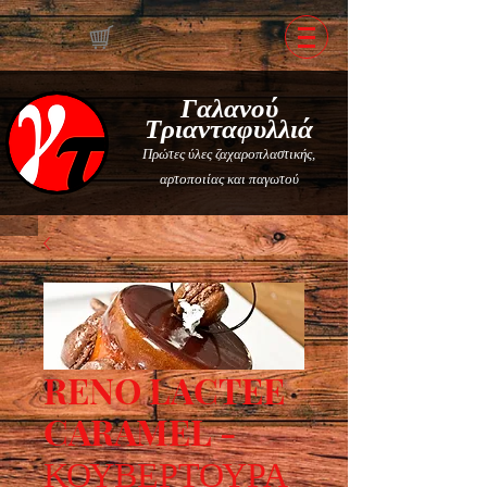
Γαλανού
Τριανταφυλλιά
Πρώτες ύλες ζαχαροπλαστικής,
αρτοποιίας και παγωτού
RENO LACTEE
CARAMEL -
ΚΟΥΒΕΡΤΟΥΡΑ