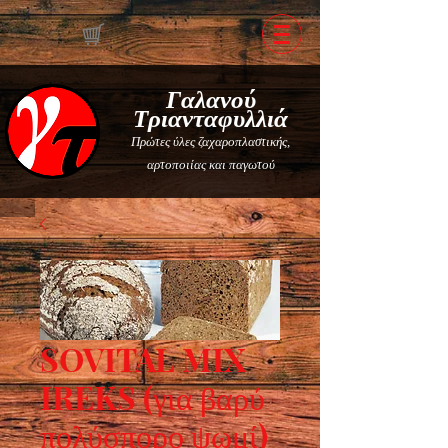
Γαλανού
Τριανταφυλλιά
Πρώτες ύλες ζαχαροπλαστικής,
αρτοποιίας και παγωτού
SOVITAL MIX
IREKS (για βαρύ
πολύσπορο ψωμί)