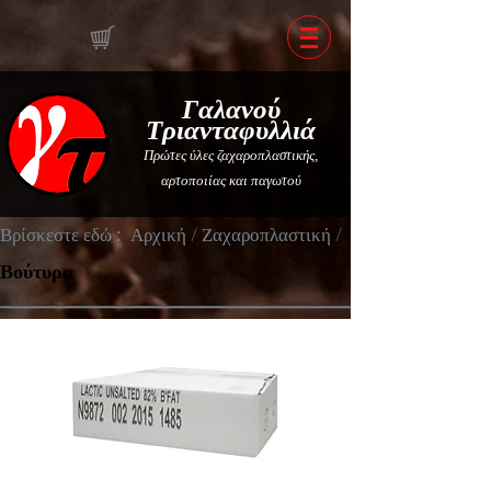
Γαλανού
Τριανταφυλλιά
Πρώτες ύλες ζαχαροπλαστικής,
αρτοποιίας και παγωτού
Βρίσκεστε εδώ :
Αρχική
/
Ζαχαροπλαστική
/
Βούτυρα