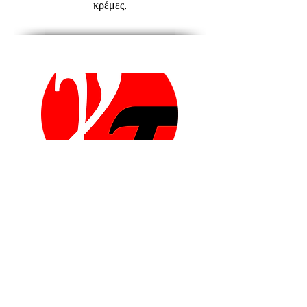
κρέμες.
ΒΟΥΤΥΡΟ
ΖΑΧΑΡΟΠΛΑΣΤΙΚΗΣ
ΜΕ ΚΑΡΟΤΙΝΗ 99.8%
Εφαρμογές: Συμπυκνωμένο Βούτυρο
Γάλακτος με Καροτίνη κατάλληλο για
προϊόντα αρτο-ζαχαροπλαστικής.