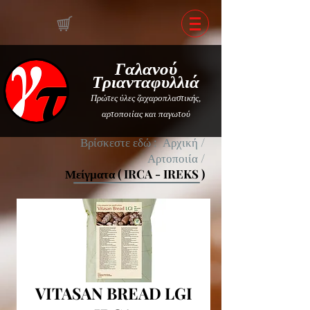
Γαλανού
Τριανταφυλλιά
Πρώτες ύλες ζαχαροπλαστικής,
αρτοποιίας και παγωτού
Βρίσκεστε εδώ :
Αρχική
/
Αρτοποιία
/
Μείγματα ( IRCA - IREKS )
VITASAN BREAD LGI