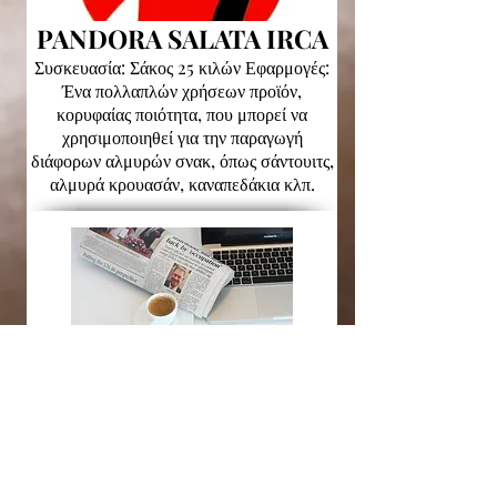
PANDORA SALATA IRCA
Συσκευασία: Σάκος 25 κιλών Εφαρμογές:
Ένα πολλαπλών χρήσεων προϊόν,
κορυφαίας ποιότητα, που μπορεί να
χρησιμοποιηθεί για την παραγωγή
διάφορων αλμυρών σνακ, όπως σάντουιτς,
αλμυρά κρουασάν, καναπεδάκια κλπ.
MULTIGRAIN FIT 50%
IRCA
Συσκευασία: Σάκος 10 Κιλών​ Εφαρμογές:
Συμπυκνωμένο Μείγμα σε σκόνη πλούσιο
σε πολυδημητριακάγια παρασκευή