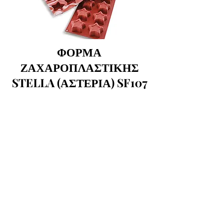
ΦΟΡΜΑ
ΖΑΧΑΡΟΠΛΑΣΤΙΚΗΣ
STELLA (ΑΣΤΕΡΙΑ) SF107
SILIKOMART
Διαστάσεις τεμ.: Ø70 h 25 χιλ.
Χωρητικότητα τεμ.: 420 ml (8 x 52.5 ml)
Εφαρμογές: Φόρμα για μικρές
χριστουγεννιάτικες δημιουργίες
ζαχαροπλαστικής ή κέικ. Κατάλληλη για
φούρνο και κατάψυξη!