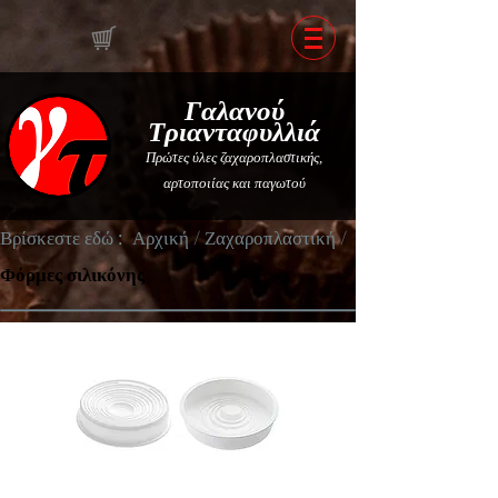
Γαλανού
Τριανταφυλλιά
Πρώτες ύλες ζαχαροπλαστικής,
αρτοποιίας και παγωτού
Βρίσκεστε εδώ :
Αρχική
/
Ζαχαροπλαστική
/
Φόρμες σιλικόνης