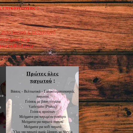
 επικοινωνίας :
: 2510 392395 & 6932664270
www.galanou.gr
galanou@yahoo.gr
Πρώτες ύλες
παγωτού
:
Βάσεις - Βελτιωτικά - Γαλακτωματοποιητές
μα
παγωτού
Γεύσεις με βάση το γάλα
Variegato
(Ρίπλες)
α
Γεύσεις
φρούτων
Μείγματα για
παγωμένο γιαούρτι
Μείγματα για
παγωτά σορμπέ
Μείγματα για
soft παγωτό
Ύλες για παγωτό χωρίς ζάχαρη, με Stevia