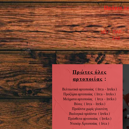
Ωράριο λε
ΔΕΥ - ΠΑΡ : 7
​ ΣΑΒ : 9:0
Πρώτες ύλες
αρτοποιίας
:
Βελτιωτικά αρτοποιίας ( Irca - Ireks )
Προζύμια αρτοποιίας
( Irca - Ireks )
Μείγματα αρτοποιίας
( Irca - Ireks )
Βύνες
( Irca - Ireks )
Προϊόντα χωρίς
γλουτένη
Βιολογικά
προϊόντα
( Ireks )
Πρόσθετα αρτοποιίας
(
Ireks )
Ντεκόρ Αρτοποιίας
( Irca )