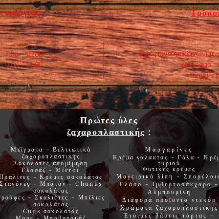
ιτουργίας :
Τρόποι
Τηλέφωνα επικοινωνίας 
:30 - 15:00
webpage :
0 - 14:00
email :
Πρώτες ύλες
ζαχαροπλαστικής
:
Μείγματα - Βελτιωτικά
Μαργαρίνες
ζαχαροπλαστικής
Κρέμα γάλακτος - Γάλα - Κρέ
Σοκολάτες
απομίμηση
τυριού
Φυτικές
κρέμες
Γλασάζ
-
Mirror
Μαγειρικά λίπη
-
Σπορέλαι
Πραλίνες
-
Κρέμες σοκολάτας
Σταγόνες -
Μπατόν
-
Chunks
Γλάσο
-
Ιμβερτοσάκχαρο
-
σοκολάτας
Αλμπουμίνη
Τρούφες
-
Σκαλιέτες
-
Μπίλιες
Διάφορα προϊόντα
ντεκόρ
σοκολάτας
Χρώματα
ζαχαροπλαστικής
Cups
σοκολάτας
Έτοιμες βάσεις τάρτας
-
Μους
-
Μπαβαρουάζ