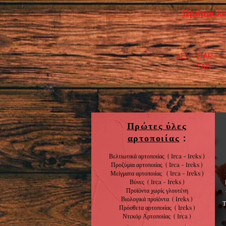
Ωράριο λε
ΔΕΥ - ΠΑΡ : 7
​ ΣΑΒ : 9:0
Πρώτες ύλες
αρτοποιίας
:
Βελτιωτικά αρτοποιίας ( Irca - Ireks )
Προζύμια αρτοποιίας
( Irca - Ireks )
Μείγματα αρτοποιίας
( Irca - Ireks )
Βύνες
( Irca - Ireks )
Προϊόντα χωρίς
γλουτένη
Βιολογικά
προϊόντα
( Ireks )
Πρόσθετα αρτοποιίας
(
Ireks )
Ντεκόρ Αρτοποιίας
( Irca )