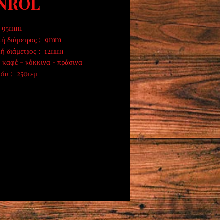
NROL
: 95mm
κή διάμετρος : 9mm
κή διάμετρος : 12mm
 καφέ - κόκκινα - πράσινα
σία : 250τεμ