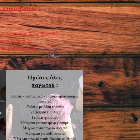
 επικοινωνίας :
: 2510 392395 & 6932664270
www.galanou.gr
galanou@yahoo.gr
Πρώτες ύλες
παγωτού
:
Βάσεις - Βελτιωτικά - Γαλακτωματοποιητές
μα
παγωτού
Γεύσεις με βάση το γάλα
Variegato
(Ρίπλες)
α
Γεύσεις
φρούτων
Μείγματα για
παγωμένο γιαούρτι
Μείγματα για
παγωτά σορμπέ
Μείγματα για
soft παγωτό
Ύλες για παγωτό χωρίς ζάχαρη, με Stevia