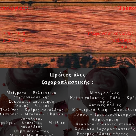
ιτουργίας :
Τρόποι
Τηλέφωνα επικοινωνίας 
:30 - 15:00
webpage :
0 - 14:00
email :
Πρώτες ύλες
ζαχαροπλαστικής
:
Μείγματα - Βελτιωτικά
Μαργαρίνες
ζαχαροπλαστικής
Κρέμα γάλακτος - Γάλα - Κρέ
Σοκολάτες
απομίμηση
τυριού
Φυτικές
κρέμες
Γλασάζ
-
Mirror
Μαγειρικά λίπη
-
Σπορέλαι
Πραλίνες
-
Κρέμες σοκολάτας
Σταγόνες -
Μπατόν
-
Chunks
Γλάσο
-
Ιμβερτοσάκχαρο
-
σοκολάτας
Αλμπουμίνη
Τρούφες
-
Σκαλιέτες
-
Μπίλιες
Διάφορα προϊόντα
ντεκόρ
σοκολάτας
Χρώματα
ζαχαροπλαστικής
Cups
σοκολάτας
Έτοιμες βάσεις τάρτας
-
Μους
-
Μπαβαρουάζ