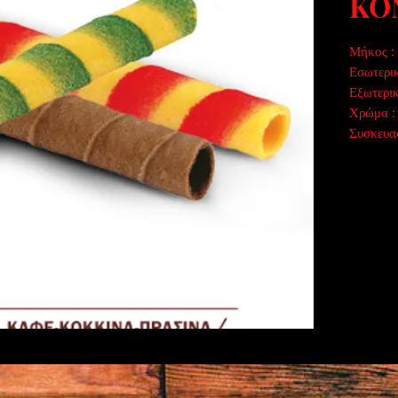
KO
Μήκος 
Εσωτερι
Εξωτερι
Χρώμα :
Συσκευα