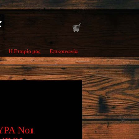
ά
Η Εταιρία μας
Επικοινωνία
ΡΑ Νο1