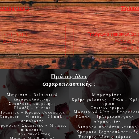
ιτουργίας :
Τρόποι
Τηλέφωνα επικοινωνίας 
:30 - 15:00
webpage :
0 - 14:00
email :
Πρώτες ύλες
ζαχαροπλαστικής
:
Μείγματα - Βελτιωτικά
Μαργαρίνες
ζαχαροπλαστικής
Κρέμα γάλακτος - Γάλα - Κρέ
Σοκολάτες
απομίμηση
τυριού
Φυτικές
κρέμες
Γλασάζ
-
Mirror
Μαγειρικά λίπη
-
Σπορέλαι
Πραλίνες
-
Κρέμες σοκολάτας
Σταγόνες -
Μπατόν
-
Chunks
Γλάσο
-
Ιμβερτοσάκχαρο
-
σοκολάτας
Αλμπουμίνη
Τρούφες
-
Σκαλιέτες
-
Μπίλιες
Διάφορα προϊόντα
ντεκόρ
σοκολάτας
Χρώματα
ζαχαροπλαστικής
Cups
σοκολάτας
Έτοιμες βάσεις τάρτας
-
Μους
-
Μπαβαρουάζ