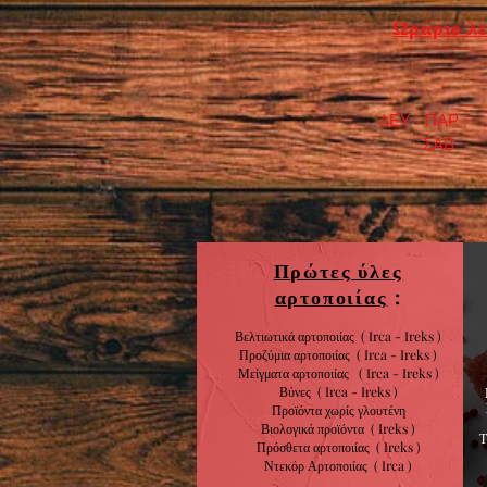
Ωράριο λε
ΔΕΥ - ΠΑΡ : 7
​ ΣΑΒ : 9:0
Πρώτες ύλες
αρτοποιίας
:
Βελτιωτικά αρτοποιίας ( Irca - Ireks )
Προζύμια αρτοποιίας
( Irca - Ireks )
Μείγματα αρτοποιίας
( Irca - Ireks )
Βύνες
( Irca - Ireks )
Προϊόντα χωρίς
γλουτένη
Βιολογικά
προϊόντα
( Ireks )
Πρόσθετα αρτοποιίας
(
Ireks )
Ντεκόρ Αρτοποιίας
( Irca )