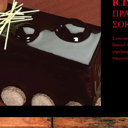
ICI
ΠΡ
ΣΟ
Συσκευασ
Ιδανικό 
γαρνίρισμ
παγωτού