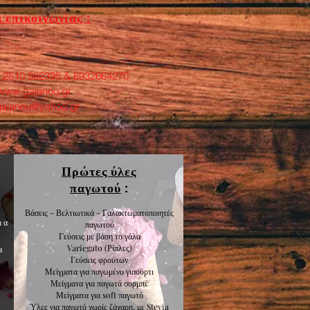
 επικοινωνίας :
: 2510 392395 & 6932664270
www.galanou.gr
galanou@yahoo.gr
Πρώτες ύλες
παγωτού
:
Βάσεις - Βελτιωτικά - Γαλακτωματοποιητές
μα
παγωτού
Γεύσεις με βάση το γάλα
Variegato
(Ρίπλες)
α
Γεύσεις
φρούτων
Μείγματα για
παγωμένο γιαούρτι
Μείγματα για
παγωτά σορμπέ
Μείγματα για
soft παγωτό
Ύλες για παγωτό χωρίς ζάχαρη, με Stevia