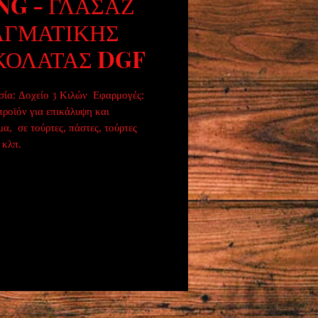
NG - ΓΛΑΣΑΖ
ΑΓΜΑΤΙΚΗΣ
ΚΟΛΑΤΑΣ DGF
ία: Δοχείο 3 Κιλών  Εφαρμογές: 
προϊόν για επικάλυψη και 
α,  σε τούρτες, πάστες, τούρτες 
 κλπ.