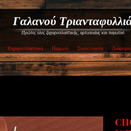
Γαλανού Τριανταφυλλι
Πρώτες ύλες ζαχαροπλαστικής, αρτοποιίας και παγωτού
Ζαχαροπλαστική
Παγωτό
Συσκευασία
Διάφορα
CH