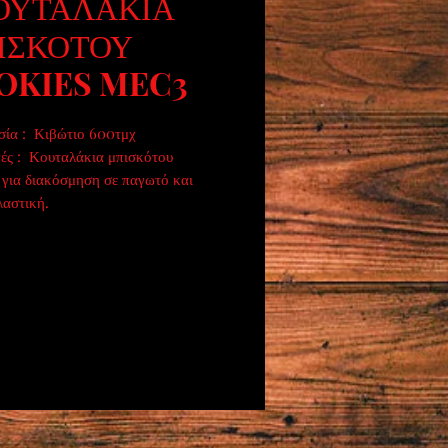
ΚΟΥΤΑΛΑΚΙΑ
ΙΣΚΟΤΟΥ
OKIES MEC3
σία : Κιβώτιο 600τμχ
ές : Κουταλάκια μπισκότου
 για διακόσμηση σε παγωτό και
λαστική.