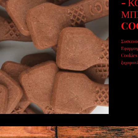
- 
ΜΠ
CO
Συσκευα
Εφαρμογ
Cookies
ζαχαροπ