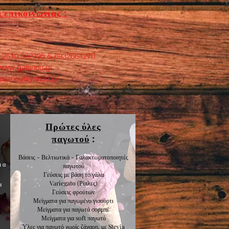
 επικοινωνίας :
: 2510 392395 & 6932664270
www.galanou.gr
galanou@yahoo.gr
Πρώτες ύλες
παγωτού
:
Βάσεις - Βελτιωτικά - Γαλακτωματοποιητές
μα
παγωτού
Γεύσεις με βάση το γάλα
Variegato
(Ρίπλες)
α
Γεύσεις
φρούτων
Μείγματα για
παγωμένο γιαούρτι
Μείγματα για
παγωτά σορμπέ
Μείγματα για
soft παγωτό
Ύλες για παγωτό χωρίς ζάχαρη, με Stevia