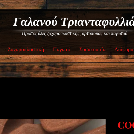
Γαλανού Τριανταφυλλι
Πρώτες ύλες ζαχαροπλαστικής, αρτοποιίας και παγωτού
Ζαχαροπλαστική
Παγωτό
Συσκευασία
Διάφορα
CO