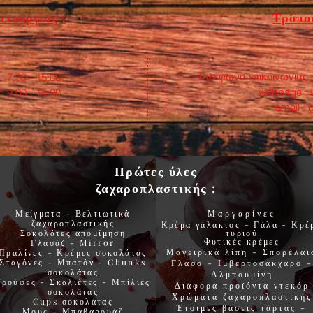
ιτουργίας :
Τρόποι
Τηλέφωνα επικοινωνίας 
:30 - 15:00
webpage :
0 - 14:00
email :
Πρώτες ύλες
ζαχαροπλαστικής
:
Μείγματα - Βελτιωτικά
Μαργαρίνες
ζαχαροπλαστικής
Κρέμα γάλακτος - Γάλα - Κρέ
Σοκολάτες
απομίμηση
τυριού
Φυτικές
κρέμες
Γλασάζ
-
Mirror
Μαγειρικά λίπη
-
Σπορέλαι
Πραλίνες
-
Κρέμες σοκολάτας
Σταγόνες -
Μπατόν
-
Chunks
Γλάσο
-
Ιμβερτοσάκχαρο
-
σοκολάτας
Αλμπουμίνη
Τρούφες
-
Σκαλιέτες
-
Μπίλιες
Διάφορα προϊόντα
ντεκόρ
σοκολάτας
Χρώματα
ζαχαροπλαστικής
Cups
σοκολάτας
Έτοιμες βάσεις τάρτας
-
Μους
-
Μπαβαρουάζ