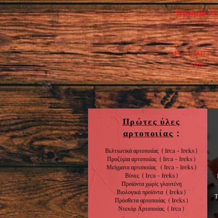
Ωράριο λε
ΔΕΥ - ΠΑΡ : 7
​ ΣΑΒ : 9:0
Πρώτες ύλες
αρτοποιίας
:
Βελτιωτικά αρτοποιίας ( Irca - Ireks )
Προζύμια αρτοποιίας
( Irca - Ireks )
Μείγματα αρτοποιίας
( Irca - Ireks )
Βύνες
( Irca - Ireks )
Προϊόντα χωρίς
γλουτένη
Βιολογικά
προϊόντα
( Ireks )
Πρόσθετα αρτοποιίας
(
Ireks )
Ντεκόρ Αρτοποιίας
( Irca )