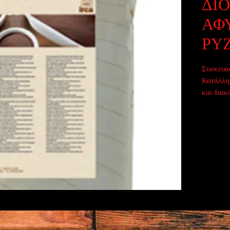
ΔΙ
ΑΦ
ΡΥΖ
Συσκευασ
Κατάλληλ
και διακ