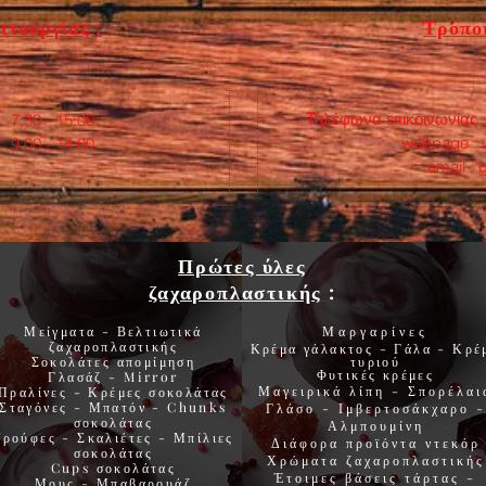
ιτουργίας :
Τρόποι
Τηλέφωνα επικοινωνίας 
:30 - 15:00
webpage :
0 - 14:00
email :
Πρώτες ύλες
ζαχαροπλαστικής
:
Μείγματα - Βελτιωτικά
Μαργαρίνες
ζαχαροπλαστικής
Κρέμα γάλακτος - Γάλα - Κρέ
Σοκολάτες
απομίμηση
τυριού
Φυτικές
κρέμες
Γλασάζ
-
Mirror
Μαγειρικά λίπη
-
Σπορέλαι
Πραλίνες
-
Κρέμες σοκολάτας
Σταγόνες -
Μπατόν
-
Chunks
Γλάσο
-
Ιμβερτοσάκχαρο
-
σοκολάτας
Αλμπουμίνη
Τρούφες
-
Σκαλιέτες
-
Μπίλιες
Διάφορα προϊόντα
ντεκόρ
σοκολάτας
Χρώματα
ζαχαροπλαστικής
Cups
σοκολάτας
Έτοιμες βάσεις τάρτας
-
Μους
-
Μπαβαρουάζ