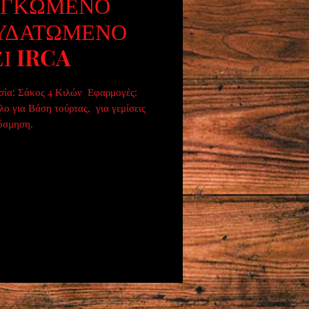
ΟΓΚΩΜΕΝΟ
ΥΔΑΤΩΜΕΝΟ
Ι IRCA
ία: Σάκος 4 Κιλών  Εφαρμογές: 
ο για Βάση τούρτας,  για γεμίσεις 
όσμηση.