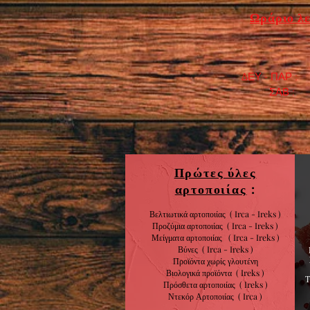
Ωράριο λε
ΔΕΥ - ΠΑΡ : 7
​ ΣΑΒ : 9:0
Πρώτες ύλες
αρτοποιίας
:
Βελτιωτικά αρτοποιίας ( Irca - Ireks )
Προζύμια αρτοποιίας
( Irca - Ireks )
Μείγματα αρτοποιίας
( Irca - Ireks )
Βύνες
( Irca - Ireks )
Προϊόντα χωρίς
γλουτένη
Βιολογικά
προϊόντα
( Ireks )
Πρόσθετα αρτοποιίας
(
Ireks )
Ντεκόρ Αρτοποιίας
( Irca )