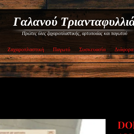
Γαλανού Τριανταφυλλι
Πρώτες ύλες ζαχαροπλαστικής, αρτοποιίας και παγωτού
Ζαχαροπλαστική
Παγωτό
Συσκευασία
Διάφορα
DO