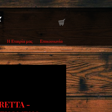
ά
Η Εταιρία μας
Επικοινωνία
RETTA -