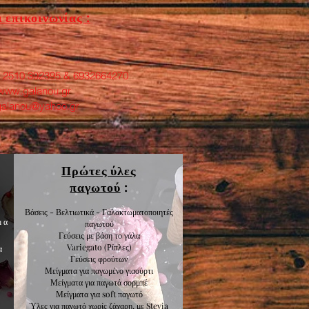
 επικοινωνίας :
: 2510 392395 & 6932664270
www.galanou.gr
galanou@yahoo.gr
Πρώτες ύλες
παγωτού
:
Βάσεις - Βελτιωτικά - Γαλακτωματοποιητές
μα
παγωτού
Γεύσεις με βάση το γάλα
Variegato
(Ρίπλες)
α
Γεύσεις
φρούτων
Μείγματα για
παγωμένο γιαούρτι
Μείγματα για
παγωτά σορμπέ
Μείγματα για
soft παγωτό
Ύλες για παγωτό χωρίς ζάχαρη, με Stevia