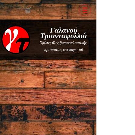
Γαλανού
Τριανταφυλλιά
Πρώτες ύλες ζαχαροπλαστικής,
αρτοποιίας και παγωτού