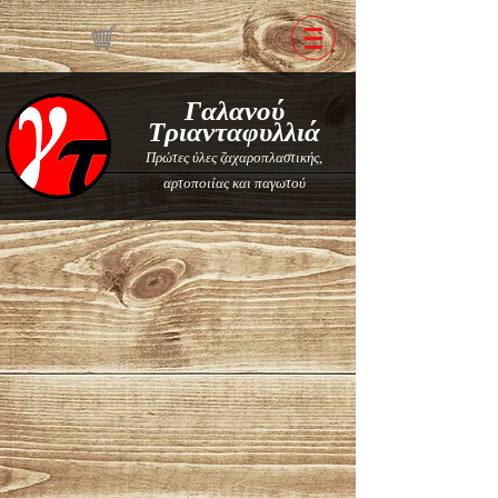
Γαλανού
Τριανταφυλλιά
Πρώτες ύλες ζαχαροπλαστικής,
αρτοποιίας και παγωτού