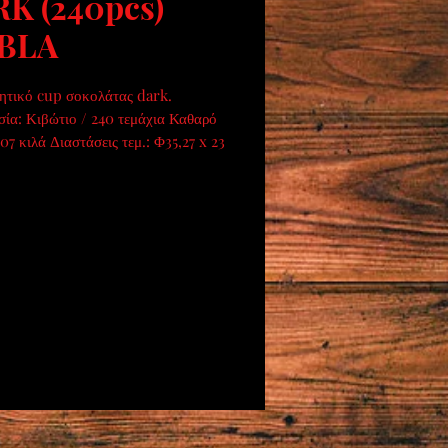
K (240pcs)
BLA
τικό cup σοκολάτας dark.  
ία: Κιβώτιο / 240 τεμάχια Καθαρό 
07 κιλά Διαστάσεις τεμ.: Φ35,27 x 23 