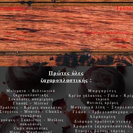
ιτουργίας :
Τρόποι
Τηλέφωνα επικοινωνίας 
:30 - 15:00
webpage :
0 - 14:00
email :
Πρώτες ύλες
ζαχαροπλαστικής
:
Μείγματα - Βελτιωτικά
Μαργαρίνες
ζαχαροπλαστικής
Κρέμα γάλακτος - Γάλα - Κρέ
Σοκολάτες
απομίμηση
τυριού
Φυτικές
κρέμες
Γλασάζ
-
Mirror
Μαγειρικά λίπη
-
Σπορέλαι
Πραλίνες
-
Κρέμες σοκολάτας
Σταγόνες -
Μπατόν
-
Chunks
Γλάσο
-
Ιμβερτοσάκχαρο
-
σοκολάτας
Αλμπουμίνη
Τρούφες
-
Σκαλιέτες
-
Μπίλιες
Διάφορα προϊόντα
ντεκόρ
σοκολάτας
Χρώματα
ζαχαροπλαστικής
Cups
σοκολάτας
Έτοιμες βάσεις τάρτας
-
Μους
-
Μπαβαρουάζ