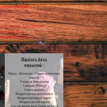
 επικοινωνίας :
: 2510 392395 & 6932664270
www.galanou.gr
galanou@yahoo.gr
Πρώτες ύλες
παγωτού
:
Βάσεις - Βελτιωτικά - Γαλακτωματοποιητές
μα
παγωτού
Γεύσεις με βάση το γάλα
Variegato
(Ρίπλες)
α
Γεύσεις
φρούτων
Μείγματα για
παγωμένο γιαούρτι
Μείγματα για
παγωτά σορμπέ
Μείγματα για
soft παγωτό
Ύλες για παγωτό χωρίς ζάχαρη, με Stevia