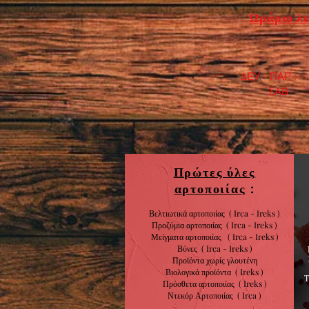
Ωράριο λε
ΔΕΥ - ΠΑΡ : 7
​ ΣΑΒ : 9:0
Πρώτες ύλες
αρτοποιίας
:
Βελτιωτικά αρτοποιίας ( Irca - Ireks )
Προζύμια αρτοποιίας
( Irca - Ireks )
Μείγματα αρτοποιίας
( Irca - Ireks )
Βύνες
( Irca - Ireks )
Προϊόντα χωρίς
γλουτένη
Βιολογικά
προϊόντα
( Ireks )
Πρόσθετα αρτοποιίας
(
Ireks )
Ντεκόρ Αρτοποιίας
( Irca )