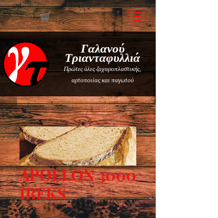
Γαλανού
Τριανταφυλλιά
Πρώτες ύλες ζαχαροπλαστικής,
αρτοποιίας και παγωτού
APOLLON 3000
IREKS