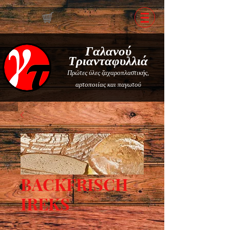
Γαλανού
Τριανταφυλλιά
Πρώτες ύλες ζαχαροπλαστικής,
αρτοποιίας και παγωτού
BACKFRISCH
IREKS