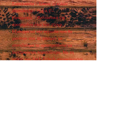
Συσκευασία : Σάκος 25 κιλών
Δοσολογία : 0,5-1,5%
Εφαρμογές : Βελτιωτικό για
προψημένα άνω των 250γρ.
Εξισορροπεί την υγρασία που θα
χανόταν στο 2ο ψήσιμο, με
αποτέλεσμα τα αρτοπροϊόντα να
διατηρούνται περισσότερο. Με τη
χρήση του Back Frisch αποφεύγονται
ζαρώματα και καθισμένα ψωμιά με
κόρα που θρυμματίζεται. Δίνει
ευχάριστο άρωμα.
Ωράριο λειτουργίας :
ΔΕΥ - ΠΑΡ : 7:30 - 15:00
​ ΣΑΒ : 9:00 - 14:00
Τρόποι επικοινωνίας :