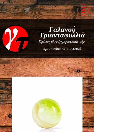
Γαλανού
Τριανταφυλλιά
Πρώτες ύλες ζαχαροπλαστικής,
αρτοποιίας και παγωτού