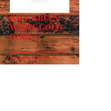
BALL GREEN
WHITE GOLD
DOBLA
Διακοσμητικό στοιχείο σοκολάτας.
Λευκή μπάλα με πράσινες και
χρυσές λεπτομέρειες.
Διαστάσεις τεμ.: Ø30 χιλ.
Κιβώτιο / 40 τεμάχια
Ωράριο λειτουργίας :
ΔΕΥ - ΠΑΡ : 7:30 - 15:00