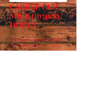
CARREE CUP
MILK (105pcs)
DOBLA
Διακοσμητικό cup σοκολάτας dark.  
Συσκευασία: Κιβώτιο / 105 τεμάχια 
Καθαρό βάρος: 1,21 κιλά Διαστάσεις 
τεμ.: 47 x 32 χιλ.
Ωράριο λειτουργίας :
ΔΕΥ - ΠΑΡ : 7:30 - 15:00
​ ΣΑΒ : 9:00 - 14:00
Τρόποι επικοινωνίας :