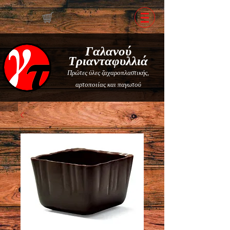
Γαλανού
Τριανταφυλλιά
Πρώτες ύλες ζαχαροπλαστικής,
αρτοποιίας και παγωτού