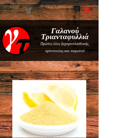
Γαλανού
Τριανταφυλλιά
Πρώτες ύλες ζαχαροπλαστικής,
αρτοποιίας και παγωτού