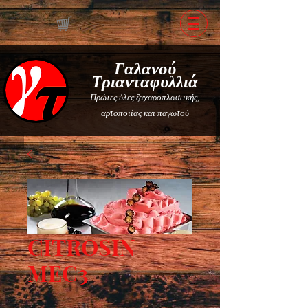
Γαλανού
Τριανταφυλλιά
Πρώτες ύλες ζαχαροπλαστικής,
αρτοποιίας και παγωτού
CITROSIN
MEC3