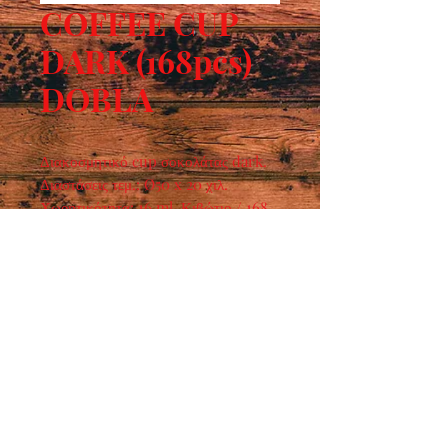
COFFEE CUP
DARK (168pcs)
DOBLA
Διακοσμητικό cup σοκολάτας dark.  
Διαστάσεις τεμ.: Ø50 x 20 χιλ.  
Χωρητικότητα: 16 ml  Κιβώτιο / 168 
τεμάχια
Ωράριο λειτουργίας :
ΔΕΥ - ΠΑΡ : 7:30 - 15:00
​ ΣΑΒ : 9:00 - 14:00
Τρόποι επικοινωνίας :