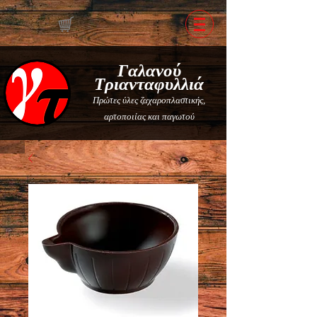
Γαλανού
Τριανταφυλλιά
Πρώτες ύλες ζαχαροπλαστικής,
αρτοποιίας και παγωτού