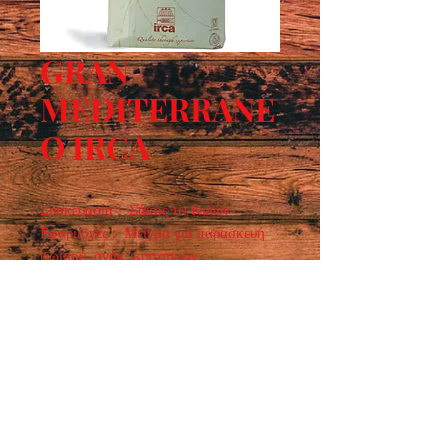
GRAN
MEDITERRANE
O IRCA
Συσκευασία : Σάκος 10 Κιλών
Εφαρμογές : Μείγμα για παρασκευή
ψωμιού, σνάκ, κριτσινιών.
Μεσογειακή γεύση με κάπαρη, ελιές
και δενδρολίβανο.
Ωράριο λειτουργίας :
ΔΕΥ - ΠΑΡ : 7:30 - 15:00