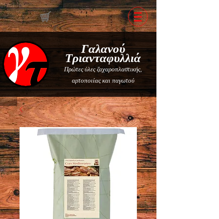
Γαλανού
Τριανταφυλλιά
Πρώτες ύλες ζαχαροπλαστικής,
αρτοποιίας και παγωτού