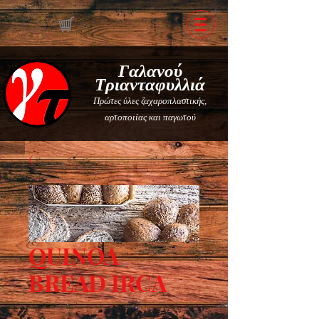
Γαλανού
Τριανταφυλλιά
Πρώτες ύλες ζαχαροπλαστικής,
αρτοποιίας και παγωτού
QUINOA
BREAD IRCA