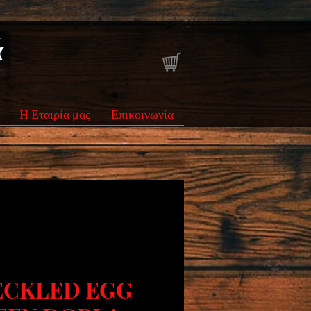
ά
Η Εταιρία μας
Επικοινωνία
ECKLED EGG