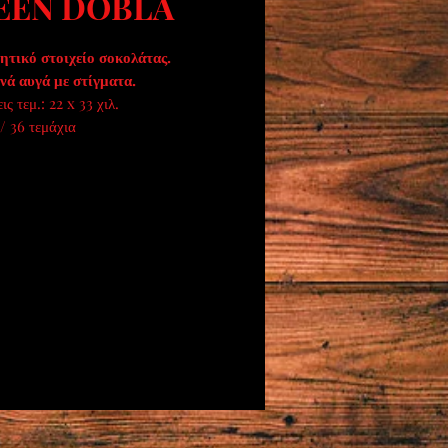
EEN DOBLA
ητικό στοιχείο σοκολάτας.
νά αυγά με στίγματα.
ς τεμ.: 22 x 33 χιλ.
/ 36 τεμάχια