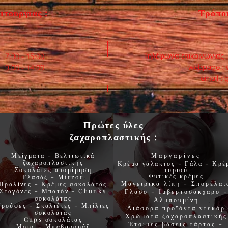
ιτουργίας :
Τρόποι
Τηλέφωνα επικοινωνίας 
:30 - 15:00
webpage :
0 - 14:00
email :
Πρώτες ύλες
ζαχαροπλαστικής
:
Μείγματα - Βελτιωτικά
Μαργαρίνες
ζαχαροπλαστικής
Κρέμα γάλακτος - Γάλα - Κρέ
Σοκολάτες
απομίμηση
τυριού
Φυτικές
κρέμες
Γλασάζ
-
Mirror
Μαγειρικά λίπη
-
Σπορέλαι
Πραλίνες
-
Κρέμες σοκολάτας
Σταγόνες -
Μπατόν
-
Chunks
Γλάσο
-
Ιμβερτοσάκχαρο
-
σοκολάτας
Αλμπουμίνη
Τρούφες
-
Σκαλιέτες
-
Μπίλιες
Διάφορα προϊόντα
ντεκόρ
σοκολάτας
Χρώματα
ζαχαροπλαστικής
Cups
σοκολάτας
Έτοιμες βάσεις τάρτας
-
Μους
-
Μπαβαρουάζ