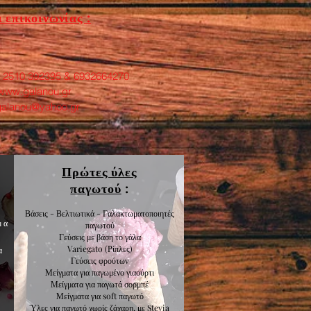
 επικοινωνίας :
: 2510 392395 & 6932664270
www.galanou.gr
galanou@yahoo.gr
Πρώτες ύλες
παγωτού
:
Βάσεις - Βελτιωτικά - Γαλακτωματοποιητές
μα
παγωτού
Γεύσεις με βάση το γάλα
Variegato
(Ρίπλες)
α
Γεύσεις
φρούτων
Μείγματα για
παγωμένο γιαούρτι
Μείγματα για
παγωτά σορμπέ
Μείγματα για
soft παγωτό
Ύλες για παγωτό χωρίς ζάχαρη, με Stevia