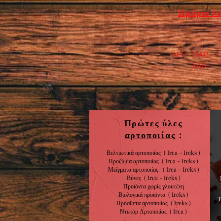
Ωράριο λε
ΔΕΥ - ΠΑΡ : 7
​ ΣΑΒ : 9:0
Πρώτες ύλες
αρτοποιίας
:
Βελτιωτικά αρτοποιίας ( Irca - Ireks )
Προζύμια αρτοποιίας
( Irca - Ireks )
Μείγματα αρτοποιίας
( Irca - Ireks )
Βύνες
( Irca - Ireks )
Προϊόντα χωρίς
γλουτένη
Βιολογικά
προϊόντα
( Ireks )
Πρόσθετα αρτοποιίας
(
Ireks )
Ντεκόρ Αρτοποιίας
( Irca )