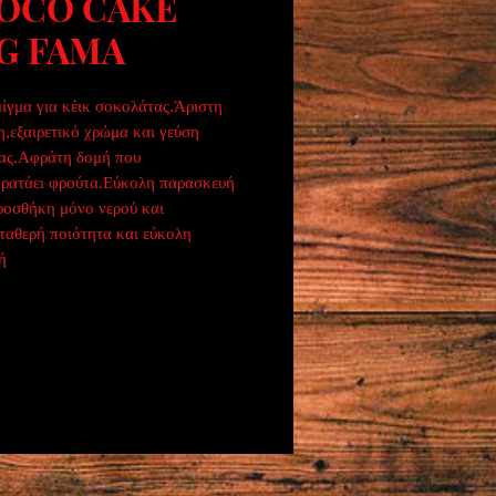
OCO CAKE
KG FAMA
ίγμα για κέικ σοκολάτας.Άριστη 
,εξαιρετικό χρώμα και γεύση 
ας.Αφράτη δομή που 
κρατάει φρούτα.Εύκολη παρασκευή 
ροσθήκη μόνο νερού και 
ταθερή ποιότητα και εύκολη 
ή