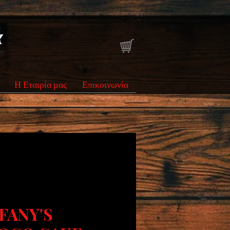
ά
Η Εταιρία μας
Επικοινωνία
FANY'S