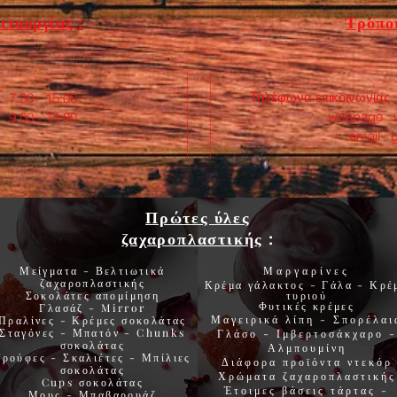
ιτουργίας :
Τρόποι
Τηλέφωνα επικοινωνίας 
:30 - 15:00
webpage :
0 - 14:00
email :
Πρώτες ύλες
ζαχαροπλαστικής
:
Μείγματα - Βελτιωτικά
Μαργαρίνες
ζαχαροπλαστικής
Κρέμα γάλακτος - Γάλα - Κρέ
Σοκολάτες
απομίμηση
τυριού
Φυτικές
κρέμες
Γλασάζ
-
Mirror
Μαγειρικά λίπη
-
Σπορέλαι
Πραλίνες
-
Κρέμες σοκολάτας
Σταγόνες -
Μπατόν
-
Chunks
Γλάσο
-
Ιμβερτοσάκχαρο
-
σοκολάτας
Αλμπουμίνη
Τρούφες
-
Σκαλιέτες
-
Μπίλιες
Διάφορα προϊόντα
ντεκόρ
σοκολάτας
Χρώματα
ζαχαροπλαστικής
Cups
σοκολάτας
Έτοιμες βάσεις τάρτας
-
Μους
-
Μπαβαρουάζ