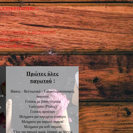
 επικοινωνίας :
: 2510 392395 & 6932664270
www.galanou.gr
galanou@yahoo.gr
Πρώτες ύλες
παγωτού
:
Βάσεις - Βελτιωτικά - Γαλακτωματοποιητές
μα
παγωτού
Γεύσεις με βάση το γάλα
Variegato
(Ρίπλες)
α
Γεύσεις
φρούτων
Μείγματα για
παγωμένο γιαούρτι
Μείγματα για
παγωτά σορμπέ
Μείγματα για
soft παγωτό
Ύλες για παγωτό χωρίς ζάχαρη, με Stevia