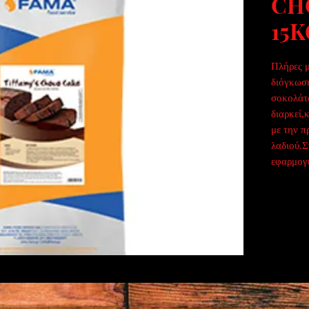
CH
15
Πλήρες μ
διόγκωση
σοκολάτ
διαρκεί,
με την π
λαδιού.Σ
εφαρμογ