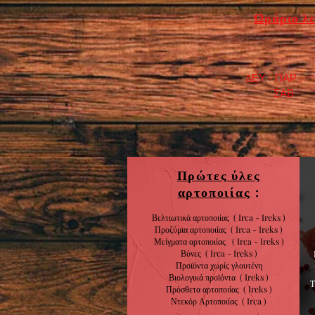
Ωράριο λε
ΔΕΥ - ΠΑΡ : 7
​ ΣΑΒ : 9:0
Πρώτες ύλες
αρτοποιίας
:
Βελτιωτικά αρτοποιίας ( Irca - Ireks )
Προζύμια αρτοποιίας
( Irca - Ireks )
Μείγματα αρτοποιίας
( Irca - Ireks )
Βύνες
( Irca - Ireks )
Προϊόντα χωρίς
γλουτένη
Βιολογικά
προϊόντα
( Ireks )
Πρόσθετα αρτοποιίας
(
Ireks )
Ντεκόρ Αρτοποιίας
( Irca )