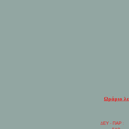
Ωράριο λε
ΔΕΥ - ΠΑΡ : 7