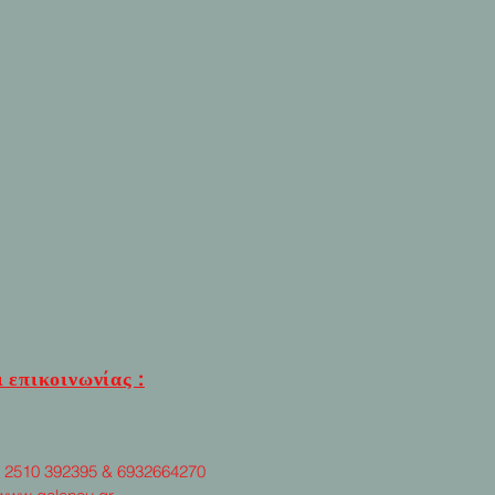
 επικοινωνίας :
: 2510 392395 & 6932664270