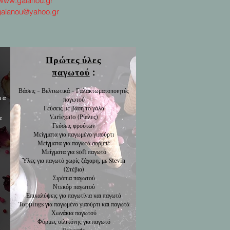
www.galanou.gr
galanou@yahoo.gr
Πρώτες ύλες
παγωτού
:
Βάσεις - Βελτιωτικά - Γαλακτωματοποιητές
μα
παγωτού
Γεύσεις με βάση το γάλα
Variegato
(Ρίπλες)
α
Γεύσεις
φρούτων
Μείγματα για
παγωμένο γιαούρτι
Μείγματα για
παγωτά σορμπέ
Μείγματα για
soft παγωτό
Ύλες για παγωτό χωρίς ζάχαρη, με Stevia
(Στέβια)
Σιρόπια
παγωτού
Ντεκόρ
παγωτού
Επικαλύψεις για
παγωτίνια και παγωτά
Toppings για παγωμένο γιαούρτι και παγωτά
Χωνάκια παγωτού
Φόρμες σιλικόνης για παγωτό