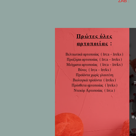
​ ΣΑΒ : 9:0
Πρώτες ύλες
αρτοποιίας
:
Βελτιωτικά αρτοποιίας ( Irca - Ireks )
Προζύμια αρτοποιίας
( Irca - Ireks )
Μείγματα αρτοποιίας
( Irca - Ireks )
Βύνες
( Irca - Ireks )
Προϊόντα χωρίς
γλουτένη
Βιολογικά
προϊόντα
( Ireks )
Πρόσθετα αρτοποιίας
(
Ireks )
Ντεκόρ Αρτοποιίας
( Irca )
Φ