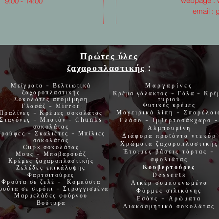
webpage :
0 - 14:00
email :
Πρώτες ύλες
ζαχαροπλαστικής
:
Μείγματα - Βελτιωτικά
Μαργαρίνες
ζαχαροπλαστικής
Κρέμα γάλακτος - Γάλα - Κρέ
Σοκολάτες
απομίμηση
τυριού
Φυτικές
κρέμες
Γλασάζ
-
Mirror
Μαγειρικά λίπη
-
Σπορέλαι
Πραλίνες
-
Κρέμες σοκολάτας
Σταγόνες -
Μπατόν
-
Chunks
Γλάσο
-
Ιμβερτοσάκχαρο
-
σοκολάτας
Αλμπουμίνη
Τρούφες
-
Σκαλιέτες
-
Μπίλιες
Διάφορα προϊόντα
ντεκόρ
σοκολάτας
Χρώματα
ζαχαροπλαστικής
Cups
σοκολάτας
Έτοιμες βάσεις τάρτας
-
Μους
-
Μπαβαρουάζ
σφολιάτας
Κρέμες
ζαχαροπλαστι
κής
Κουβερτούρες
Ζελέδες
επικάλυψης
Φαρτσιτούρες
Desserts
Φρούτα σε ζελέ -
Κομπόστα
Λικέρ
συμπυκνωμένα
ρούτα σε σιρόπι - Στραγγισμένα
Φόρμες
σιλικόνης
Μαρμελάδες φ
ούρνου
Εσάνς -
Αρώματα
Βούτυρα
Διακοσμητικά
σοκολάτας