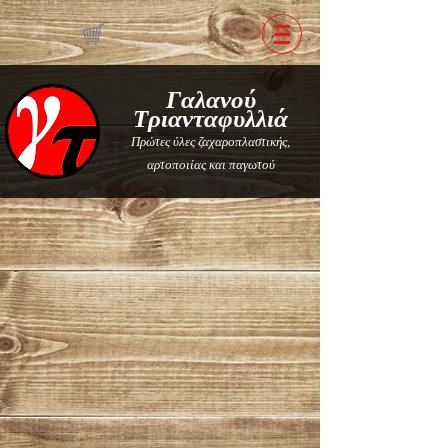
Γαλανού
Τριανταφυλλιά
Πρώτες ύλες ζαχαροπλαστικής,
αρτοποιίας και παγωτού